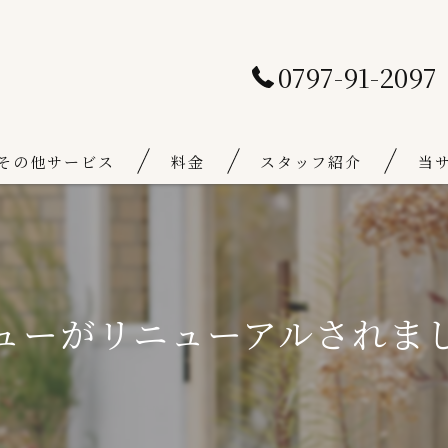
0797-91-2097
その他サービス
料金
スタッフ紹介
当
通常料金
骨盤
キャンペーン料金
フェ
ューがリニューアルされま
体幹
可動
個室