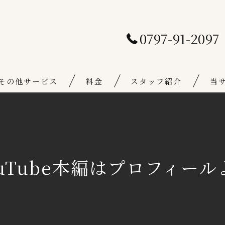
0797-91-2097
その他サービス
料金
スタッフ紹介
当
通常料金
骨盤
キャンペーン料金
フェ
ouTube本編はプロフィール
体幹
可動
個室