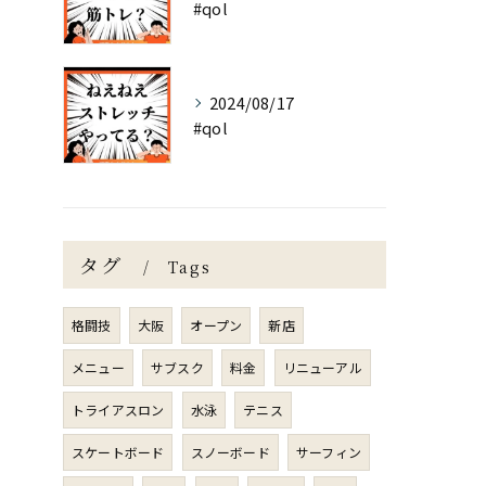
#qol
2024/08/17
#qol
タグ
Tags
格闘技
大阪
オープン
新店
メニュー
サブスク
料金
リニューアル
トライアスロン
水泳
テニス
スケートボード
スノーボード
サーフィン