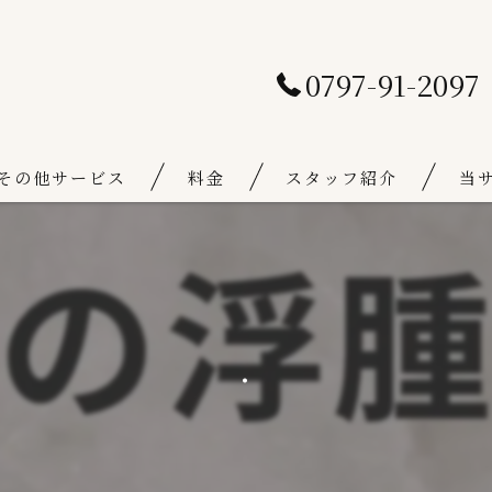
0797-91-2097
その他サービス
料金
スタッフ紹介
当
通常料金
骨盤
キャンペーン料金
フェ
.
体幹
可動
個室