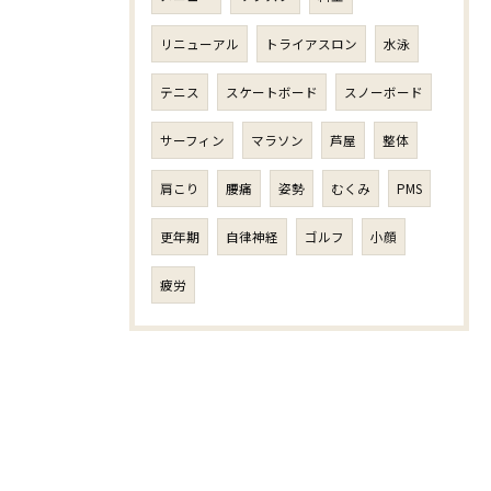
リニューアル
トライアスロン
水泳
テニス
スケートボード
スノーボード
サーフィン
マラソン
芦屋
整体
肩こり
腰痛
姿勢
むくみ
PMS
更年期
自律神経
ゴルフ
小顔
疲労